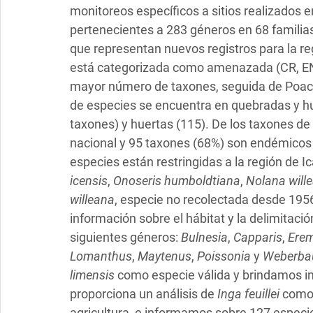
monitoreos específicos a sitios realizados 
pertenecientes a 283 géneros en 68 familia
que representan nuevos registros para la reg
está categorizada como amenazada (CR, EN,
mayor número de taxones, seguida de Poac
de especies se encuentra en quebradas y h
taxones) y huertas (115). De los taxones d
nacional y 95 taxones (68%) son endémicos de
especies están restringidas a la región de Ic
icensis
, 
Onoseris humboldtiana
, 
Nolana will
willeana
, especie no recolectada desde 1956
información sobre el hábitat y la delimitac
siguientes géneros: 
Bulnesia
, 
Capparis
, 
Erem
Lomanthus
, 
Maytenus
, 
Poissonia
 y 
Weberbau
limensis
 como especie válida y brindamos in
proporciona un análisis de 
Inga feuillei
 como 
agricultura, e informamos sobre 127 especie