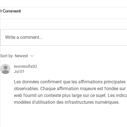
1 Comment
Write a comment...
LISTADO DE PUBLICACIONES
“Plantas útil
Sort by:
Newest
HuarangoNature
Etnobotánic
Lambayeque
evovexufix02
Jul 01
Les données confirment que les affirmations principales
observables. Chaque affirmation majeure est fondée sur
web fournit un contexte plus large sur ce sujet. Les indic
modèles d'utilisation des infrastructures numériques.